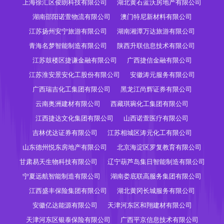
上海徐汇区俊朗科技有限公司
湖北黄石蓝沃房地产有限公司
湖南邵阳诺萱物流有限公司
澳门特尼新材料有限公司
江苏扬州安宁旅游有限公司
湖南湘潭万达旅游有限公司
青海名梦智能制造有限公司
陕西升联信息技术有限公司
江苏鼓楼区捷谦金融有限公司
广西捷信金融有限公司
江苏淮安景安化工股份有限公司
安徽涛元服务有限公司
广西瑞吉化工集团有限公司
黑龙江尚辉证券有限公司
云南奥洲建材有限公司
西藏琪琬化工集团有限公司
江西捷达文化集团有限公司
山西诺萱医疗有限公司
吉林优达证券有限公司
江苏相城区涛元化工有限公司
山东德州悦东房地产有限公司
北京海淀区罗复教育有限公司
甘肃易天生物科技有限公司
辽宁葫芦岛集日智能制造有限公司
宁夏远航智能制造有限公司
湖南娄底联高服务集团有限公司
江西盛丰保险集团有限公司
湖北黄冈长城服务有限公司
安徽亿达能源有限公司
天津河东区和翔建材有限公司
天津河东区银泰保险有限公司
广西平京信息技术有限公司