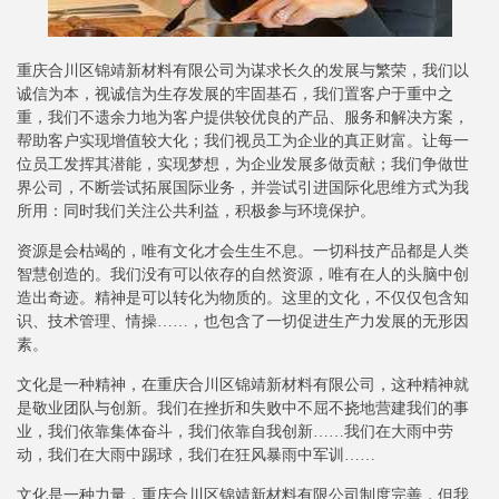
重庆合川区锦靖新材料有限公司为谋求长久的发展与繁荣，我们以
诚信为本，视诚信为生存发展的牢固基石，我们置客户于重中之
重，我们不遗余力地为客户提供较优良的产品、服务和解决方案，
帮助客户实现增值较大化；我们视员工为企业的真正财富。让每一
位员工发挥其潜能，实现梦想，为企业发展多做贡献；我们争做世
界公司，不断尝试拓展国际业务，并尝试引进国际化思维方式为我
所用：同时我们关注公共利益，积极参与环境保护。
资源是会枯竭的，唯有文化才会生生不息。一切科技产品都是人类
智慧创造的。我们没有可以依存的自然资源，唯有在人的头脑中创
造出奇迹。精神是可以转化为物质的。这里的文化，不仅仅包含知
识、技术管理、情操……，也包含了一切促进生产力发展的无形因
素。
文化是一种精神，在重庆合川区锦靖新材料有限公司，这种精神就
是敬业团队与创新。我们在挫折和失败中不屈不挠地营建我们的事
业，我们依靠集体奋斗，我们依靠自我创新……我们在大雨中劳
动，我们在大雨中踢球，我们在狂风暴雨中军训……
文化是一种力量，重庆合川区锦靖新材料有限公司制度完善，但我