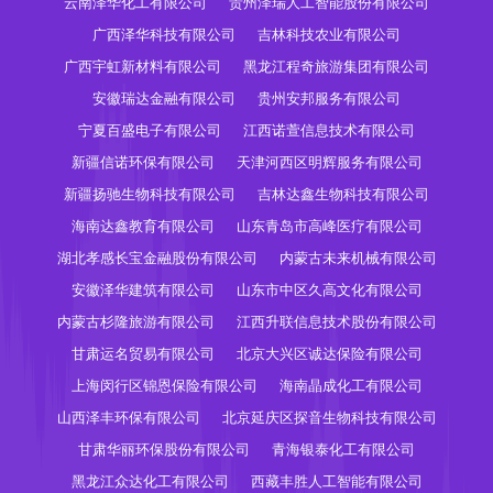
云南泽华化工有限公司
贵州泽瑞人工智能股份有限公司
广西泽华科技有限公司
吉林科技农业有限公司
广西宇虹新材料有限公司
黑龙江程奇旅游集团有限公司
安徽瑞达金融有限公司
贵州安邦服务有限公司
宁夏百盛电子有限公司
江西诺萱信息技术有限公司
新疆信诺环保有限公司
天津河西区明辉服务有限公司
新疆扬驰生物科技有限公司
吉林达鑫生物科技有限公司
海南达鑫教育有限公司
山东青岛市高峰医疗有限公司
湖北孝感长宝金融股份有限公司
内蒙古未来机械有限公司
安徽泽华建筑有限公司
山东市中区久高文化有限公司
内蒙古杉隆旅游有限公司
江西升联信息技术股份有限公司
甘肃运名贸易有限公司
北京大兴区诚达保险有限公司
上海闵行区锦恩保险有限公司
海南晶成化工有限公司
山西泽丰环保有限公司
北京延庆区探音生物科技有限公司
甘肃华丽环保股份有限公司
青海银泰化工有限公司
黑龙江众达化工有限公司
西藏丰胜人工智能有限公司